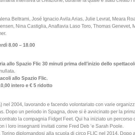
ttimana intensiva di creazione, durante la quale è stato creato l’
a Beltrami, José Ignacio Avila Arias, Julie Levrat, Meara Ro
 Jensen, Nina Castiglia, Anaflavia Laso Toro, Thomas Genevet,
er.
erdì 8.00 – 18.00
eria allo Spazio Flic 30 minuti prima dell’inizio dello spettacol
nullata.
acoli allo Spazio Flic.
 10,00 intero e € 5 ridotto
da) nel 2004, lavorando e facendo volontariato con varie organiz
as. Dopo un periodo in Spagna, dove si è avvicinato per la prima
ncontrato la compagnia Fidget Feet. Qui ha iniziato un percorso 
on i loro insegnanti invitati come Fred Deb ‘e Sarah Poole.
 a Torino diplomandosi alla scuola di circo FLIC nel 2014. Dopo 