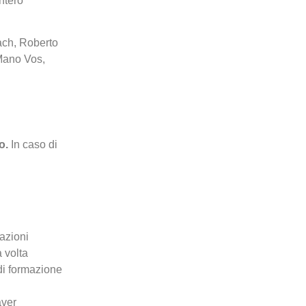
intero
ach, Roberto
 Mano Vos,
o.
In caso di
zazioni
 volta
di formazione
aver