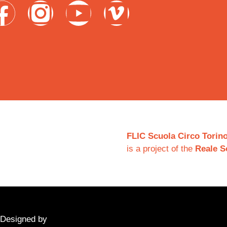
FLIC Scuola Circo Torin
is a project of the
Reale S
Designed by