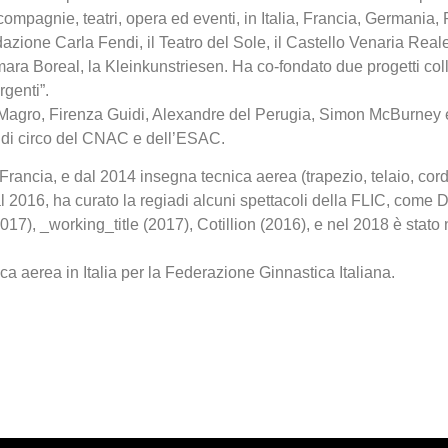
compagnie, teatri, opera ed eventi, in Italia, Francia, Germania
azione Carla Fendi, il Teatro del Sole, il Castello Venaria Real
mara Boreal, la Kleinkunstriesen. Ha co-fondato due progetti colle
genti”.
o Magro, Firenza Guidi, Alexandre del Perugia, Simon McBurney 
 di circo del CNAC e dell’ESAC.
rancia, e dal 2014 insegna tecnica aerea (trapezio, telaio, cord
l 2016, ha curato la regiadi alcuni spettacoli della FLIC, come 
017), _working_title (2017), Cotillion (2016), e nel 2018 è stato
ca aerea in Italia per la Federazione Ginnastica Italiana.