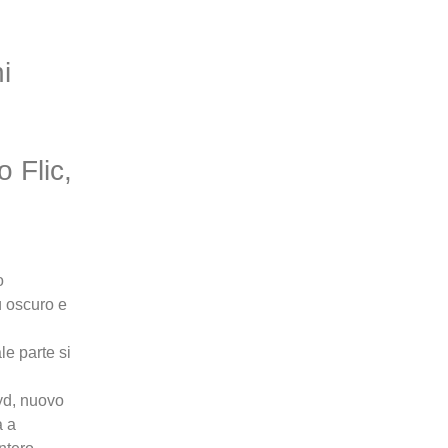
i
 Flic,
o
ù oscuro e
le parte si
oyd, nuovo
a a