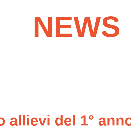
NEWS
& MOR
 allievi del 1° ann