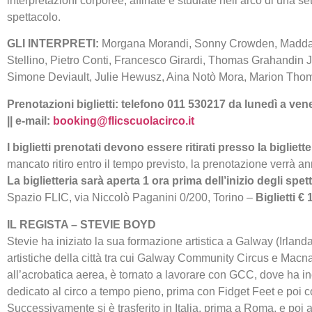
interpretazioni corporee, affinate e studiate nell’arco di una se
spettacolo.
GLI INTERPRETI:
Morgana Morandi, Sonny Crowden, Maddalen
Stellino, Pietro Conti, Francesco Girardi, Thomas Grahandin
Simone Deviault, Julie Hewusz, Aina Notò Mora, Marion Thom
Prenotazioni biglietti: telefono 011 530217 da lunedì a ven
|| e-mail:
booking@flicscuolacirco.it
I biglietti prenotati devono essere ritirati presso la bigliett
mancato ritiro entro il tempo previsto, la prenotazione verrà an
La biglietteria sarà aperta 1 ora prima dell’inizio degli spett
Spazio FLIC, via Niccolò Paganini 0/200, Torino –
Biglietti €
IL REGISTA – STEVIE BOYD
Stevie ha iniziato la sua formazione artistica a Galway (Irlan
artistiche della città tra cui Galway Community Circus e Macn
all’acrobatica aerea, è tornato a lavorare con GCC, dove ha i
dedicato al circo a tempo pieno, prima con Fidget Feet e poi c
Successivamente si è trasferito in Italia, prima a Roma, e poi