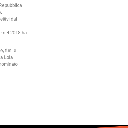
, Repubblica
e,
ttivi dal
e nel 2018 ha
e, funi e
Da Lola
 nominato